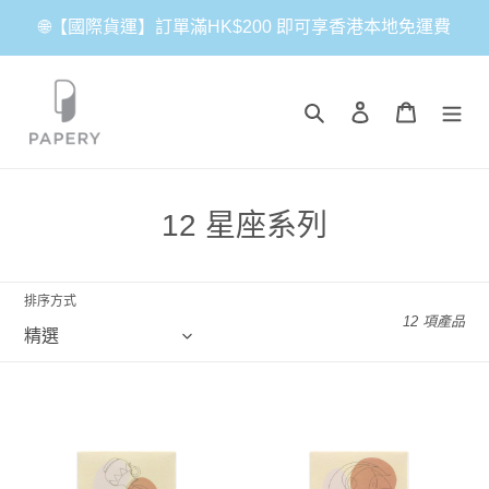
跳
🌐【國際貨運】訂單滿HK$200 即可享香港本地免運費
到
內
容
搜尋
登入
購物車
商
12 星座系列
品
系
排序方式
12 項產品
列
: