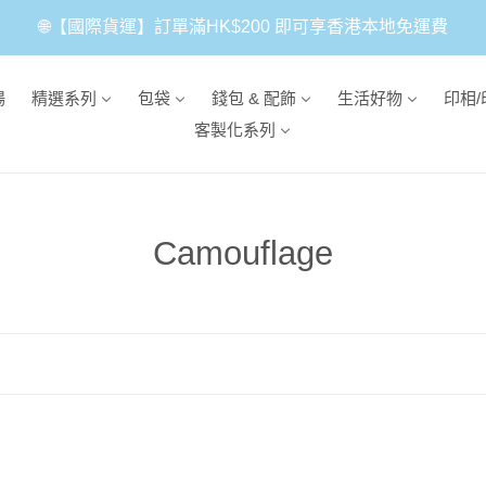
🌐【國際貨運】訂單滿HK$200 即可享香港本地免運費
場
精選系列
包袋
錢包 & 配飾
生活好物
印相/
客製化系列
商
Camouflage
品
系
列
: