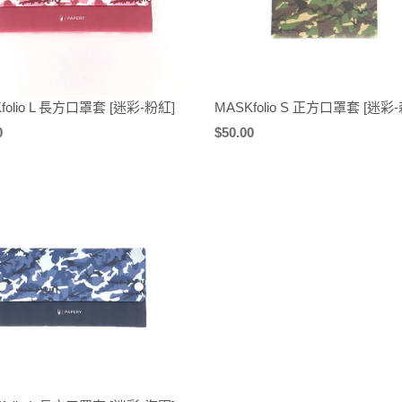
folio L 長方口罩套 [迷彩-粉紅]
MASKfolio S 正方口罩套 [迷彩
0
定
$50.00
價