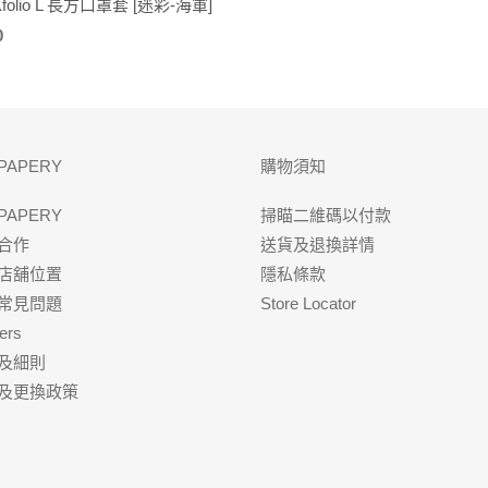
folio L 長方口罩套 [迷彩-海軍]
0
PAPERY
購物須知
PAPERY
掃瞄二維碼以付款
合作
送貨及退換詳情
店舖位置
隱私條款
Q常見問題
Store Locator
ers
及細則
及更換政策