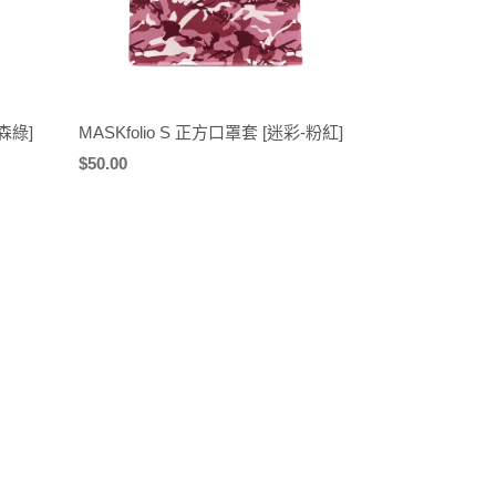
-森綠]
MASKfolio S 正方口罩套 [迷彩-粉紅]
定
$50.00
價