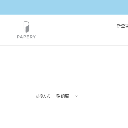
跳
到
內
容
新登
排序方式