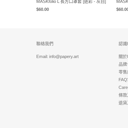
MASKfolio L 長方口罩套 [迷彩 - 灰白]
MASK
定
$60.00
定
$60.0
價
價
聯絡我們
認識
Email: info@papery.art
關於
品牌
零售
FA
Care
條款
退貨