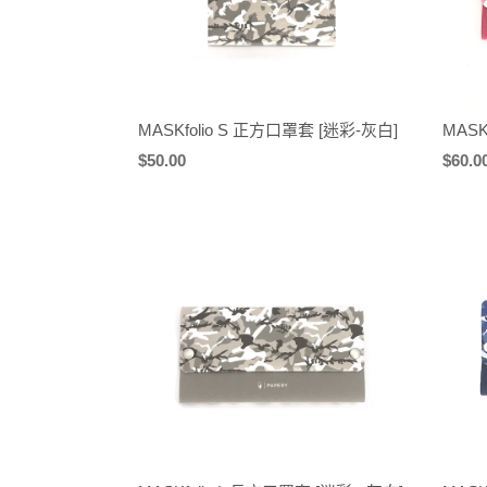
MASKfolio S 正方口罩套 [迷彩-灰白]
MASK
定
$50.00
定
$60.0
價
價