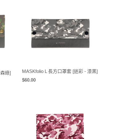
MASKfolio L 長方口罩套 [迷彩 - 漆黑]
 森綠]
定
$60.00
價