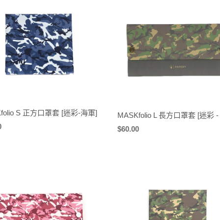
folio S 正方口罩套 [迷彩-海軍]
MASKfolio L 長方口罩套 [迷彩 -
0
定
$60.00
價