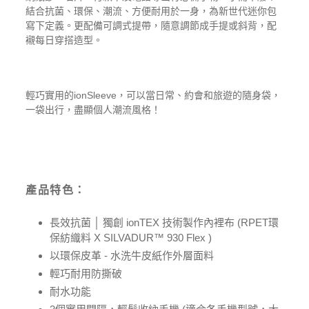
結合抗菌、環保、潮流、方便耐用於一身，為新世代迷你包
寫下定義。更配備可調式提帶，隨意調節成手提或斜背，配
襯每日穿搭造型。
輕巧實用的ionSleeve
，
可以當日常、約會和旅遊的隨身袋，
一袋出行，盡顯個人潮流風格！
產品特色：
長效抗菌 │ 獨創 ionTEX 技術製作內裡布 (RPET環
保紡織料 X SILVADUR™️ 930 Flex )
以環保皮革 - 水洗牛皮紙作外層面料
輕巧耐用防撕破
耐水功能