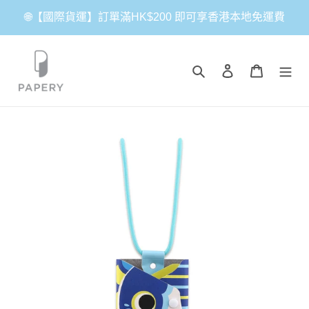
跳
🌐【國際貨運】訂單滿HK$200 即可享香港本地免運費
到
內
容
搜尋
登入
購物車