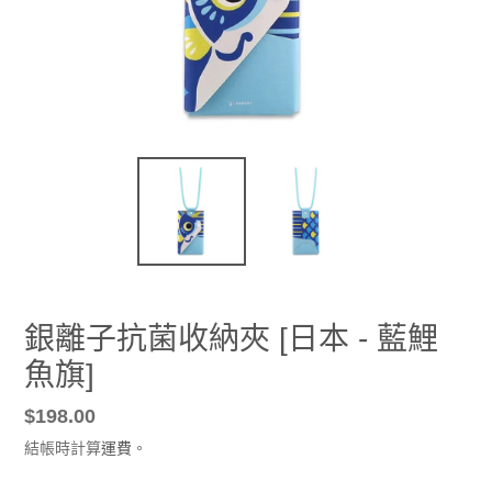
銀離子抗菌收納夾 [日本 - 藍鯉
魚旗]
定
$198.00
價
結帳時計算
運費
。