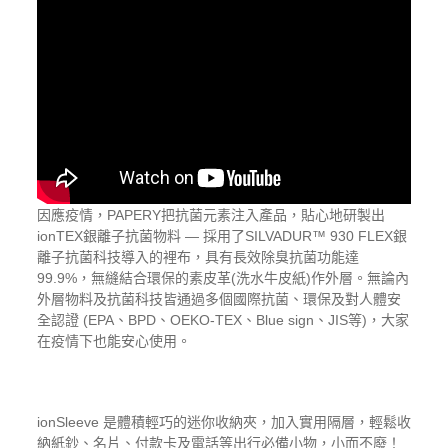
因應疫情，PAPERY把抗菌元素注入產品，貼心地研製出
ionTEX銀離子抗菌物料 — 採用了SILVADUR™️ 930 FLEX銀
離子抗菌科技導入的裡布，具有長效除臭抗菌功能達
99.9%，無縫結合環保的素皮革(洗水牛皮紙)作外層。無論內
外層物料及抗菌科技皆通過多個國際抗菌、環保及對人體安
全認證 (EPA、BPD、OEKO-TEX、Blue sign、JIS等)，大家
在疫情下也能安心使用。
ionSleeve 是體積輕巧的迷你收納夾，加入實用隔層，輕鬆收
納紙鈔、名片、付款卡及電話等出行必備小物，小而不廢！