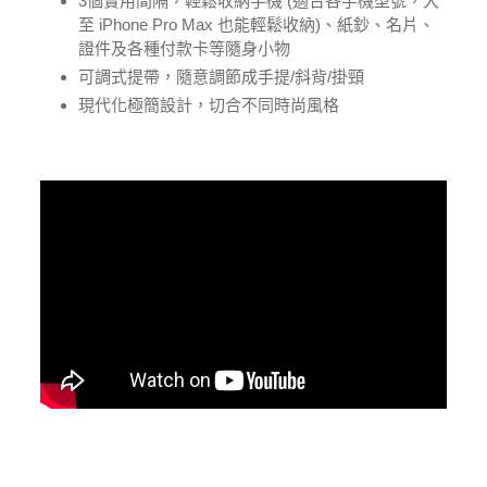
3個實用間隔，輕鬆收納手機 (適合各手機型號，大
至 iPhone Pro Max 也能輕鬆收納)、紙鈔、名片、
證件及各種付款卡等隨身小物
可調式提帶，隨意調節成手提/斜背/掛頸
現代化極簡設計，切合不同時尚風格