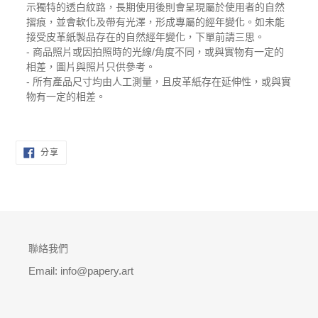
示獨特的透白紋路，長期使用後則會呈現屬於使用者的自然
摺痕，並會軟化及帶有光澤，形成專屬的經年變化。如未能
接受皮革紙製品存在的自然經年變化，下單前請三思。
- 商品照片或因拍照時的光線/角度不同，或與實物有一定的
相差，圖片與照片只供參考。
- 所有產品尺寸均由人工測量，且皮革紙存在延伸性，或與實
物有一定的相差。
分
分享
享
至
FACEBOOK
聯絡我們
Email: info@papery.art