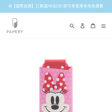
跳
🌐【國際貨運】訂單滿HK$200 即可享香港本地免運費
到
內
容
搜尋
登入
購物車