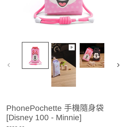
前
下
一
一
張
張
投
投
影
影
片
片
PhonePochette 手機隨身袋
[Disney 100 - Minnie]