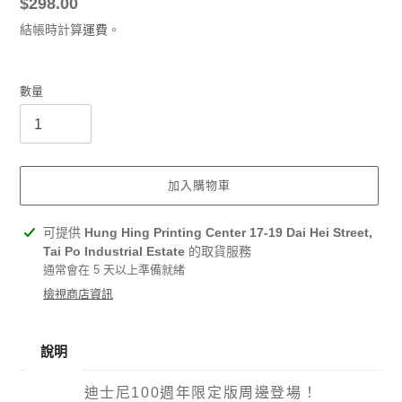
定
$298.00
價
結帳時計算
運費
。
數量
加入購物車
正
可提供
Hung Hing Printing Center 17-19 Dai Hei Street,
在
Tai Po Industrial Estate
的取貨服務
將
通常會在 5 天以上準備就緒
產
檢視商店資訊
品
加
入
說明
您
的
迪士尼100週年限定版周邊登場！
購