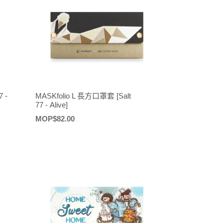
 -
MASKfolio L 長方口罩套 [Salt
77 - Alive]
定
MOP$82.00
價