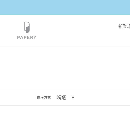
跳
到
內
容
新登
排序方式