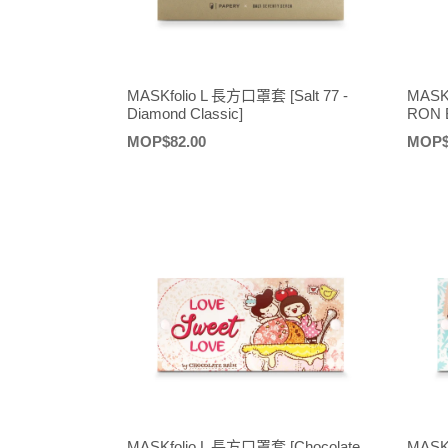
MASKfolio L 長方口罩套 [Salt 77 -
MASK
Diamond Classic]
RON 
定
MOP$82.00
定
MOP$
價
價
MASKfolio L 長方口罩套 [Chocolate
MASK