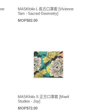
nne
MASKfolio L 長方口罩套 [Vivienne
Tam - Sacred Geometry]
定
MOP$82.00
價
MASKfolio S 正方口罩套 [Maeli
Studios - Joy]
定
MOP$72.00