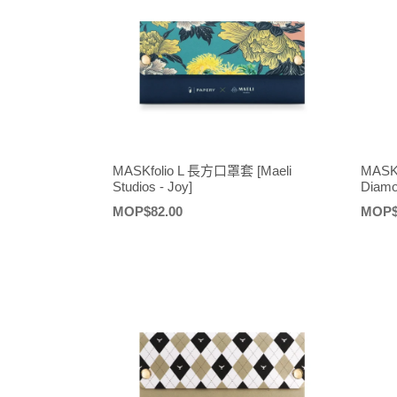
MASKfolio L 長方口罩套 [Maeli
MASKf
Studios - Joy]
Diamo
定
MOP$82.00
定
MOP$
價
價