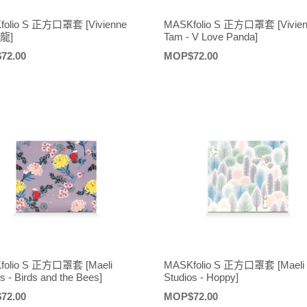
folio S 正方口罩套 [Vivienne
MASKfolio S 正方口罩套 [Vivie
 龍]
Tam - V Love Panda]
72.00
定
MOP$72.00
價
folio S 正方口罩套 [Maeli
MASKfolio S 正方口罩套 [Maeli
s - Birds and the Bees]
Studios - Hoppy]
72.00
定
MOP$72.00