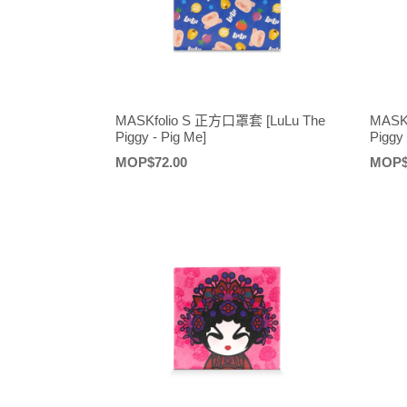
MASKfolio S 正方口罩套 [LuLu The
MASK
Piggy - Pig Me]
Piggy
定
MOP$72.00
定
MOP$
價
價