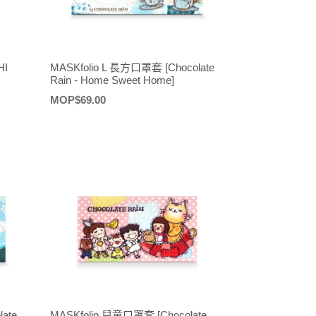
HI
MASKfolio L 長方口罩套 [Chocolate
Rain - Home Sweet Home]
定
MOP$69.00
價
ate
MASKfolio 兒童口罩套 [Chocolate