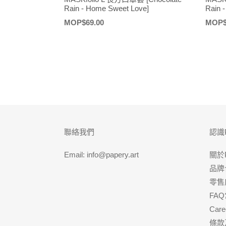
Rain - Home Sweet Love]
Rain 
定
MOP$69.00
定
MOP$
價
價
聯絡我們
認識
Email: info@papery.art
關於
品牌
零售
FA
Care
條款