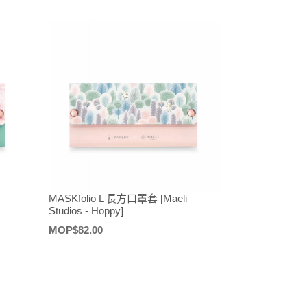
價
MASKfolio L 長方口罩套 [Maeli
Studios - Hoppy]
定
MOP$82.00
價