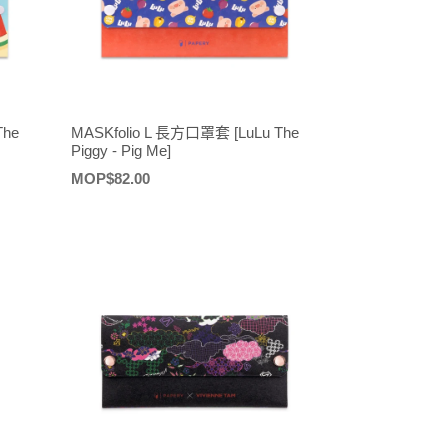
The
MASKfolio L 長方口罩套 [LuLu The
Piggy - Pig Me]
定
MOP$82.00
價