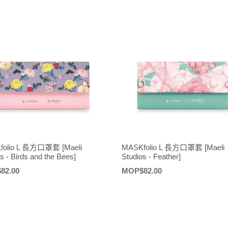
價
folio L 長方口罩套 [Maeli
MASKfolio L 長方口罩套 [Maeli
s - Birds and the Bees]
Studios - Feather]
82.00
定
MOP$82.00
價