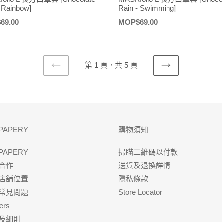
- Rainbow]
Rain - Swimming]
69.00
定
MOP$69.00
價
第 1 頁，共 5 頁
上
下
一
一
頁
頁
PAPERY
購物須知
PAPERY
掃瞄二維碼以付款
合作
送貨及退換詳情
店舖位置
隱私條款
Q常見問題
Store Locator
ers
及細則