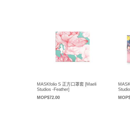
價
價
MASKfolio S 正方口罩套 [Maeli
MASK
Studios -Feather]
Studio
定
MOP$72.00
定
MOP$
價
價