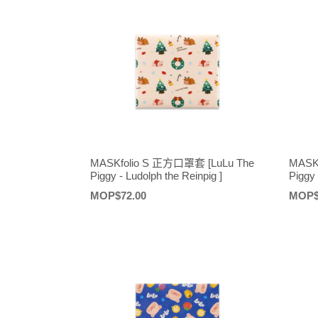
MASKfolio S 正方口罩套 [LuLu The
MASK
Piggy - Ludolph the Reinpig ]
Pigg
定
MOP$72.00
定
MOP$
價
價