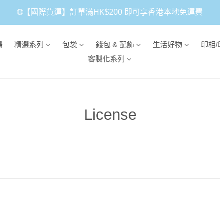
🌐【國際貨運】訂單滿HK$200 即可享香港本地免運費
場
精選系列
包袋
錢包 & 配飾
生活好物
印相/
客製化系列
商
License
品
系
列
: