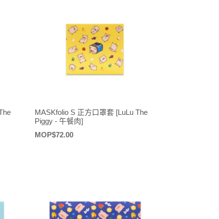
The
MASKfolio S 正方口罩套 [LuLu The
Piggy - 午餐肉]
定
MOP$72.00
價