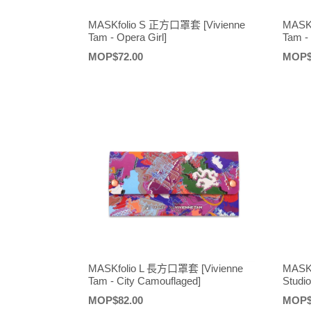
MASKfolio S 正方口罩套 [Vivienne
MASK
Tam - Opera Girl]
Tam -
定
MOP$72.00
定
MOP$
價
價
MASKfolio L 長方口罩套 [Vivienne
MASK
Tam - City Camouflaged]
Studio
定
MOP$82.00
定
MOP$