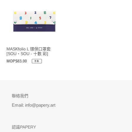
MASKfolio L 環保口罩套
[SOU・SOU - 十數 彩]
定
MOP$83.00
售罄
價
聯絡我們
Email: info@papery.art
認識PAPERY