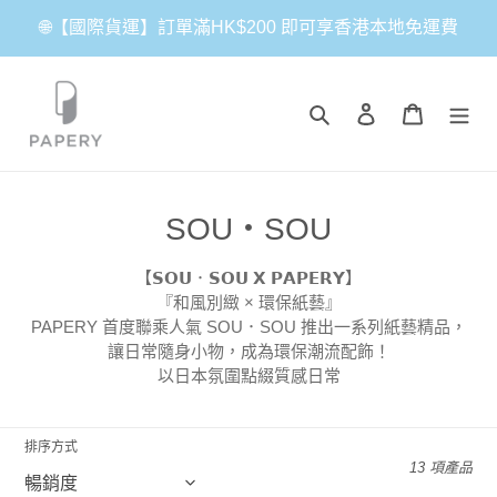
跳
🌐【國際貨運】訂單滿HK$200 即可享香港本地免運費
到
內
容
搜尋
登入
購物車
商
SOU・SOU
品
【𝗦𝗢𝗨．𝗦𝗢𝗨 𝗫 𝗣𝗔𝗣𝗘𝗥𝗬】
系
『和風別緻 × 環保紙藝』
PAPERY 首度聯乘人氣 SOU．SOU 推出一系列紙藝精品，
列
讓日常隨身小物，成為環保潮流配飾！
:
以日本氛圍點綴質感日常
排序方式
13 項產品