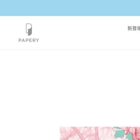
跳
到
內
容
新登