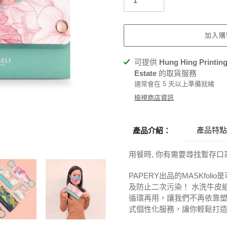
加入購
正
可提供
Hung Hing Printing 
在
Estate
的取貨服務
將
通常會在 5 天以上準備就緒
產
檢視商店資訊
品
加
入
產品特點
產品介紹：
您
的
用餐時, 你有需要尋找暫存
購
物
PAPERY出品的MASKfo
車
及防止二次污染！ 水洗牛皮
循環再用，讓我們不再依靠塑
式個性化服務，讓你輕鬆打