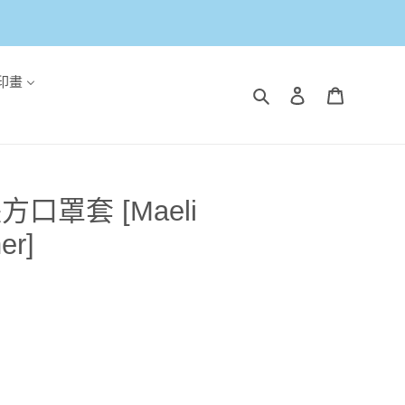
印畫
搜尋
登入
購物車
 長方口罩套 [Maeli
er]