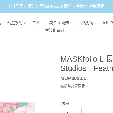
🌐【國際貨運】訂單滿HK$200 即可享香港本地免運費
場
精選系列
包袋
錢包 & 配飾
生活好物
印相/
客製化系列
MASKfolio L
Studios - Feath
定
MOP$82.00
價
結帳時計算
運費
。
數量